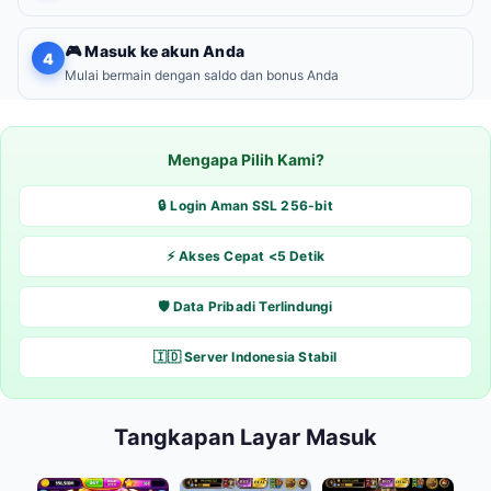
🎮 Masuk ke akun Anda
4
Mulai bermain dengan saldo dan bonus Anda
Mengapa Pilih Kami?
🔒 Login Aman SSL 256-bit
⚡ Akses Cepat <5 Detik
🛡️ Data Pribadi Terlindungi
🇮🇩 Server Indonesia Stabil
Tangkapan Layar Masuk