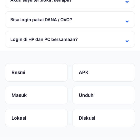
Bisa login pakai DANA / OVO?
Login di HP dan PC bersamaan?
Resmi
APK
Masuk
Unduh
Lokasi
Diskusi