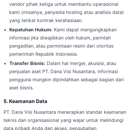
vendor pihak ketiga untuk membantu operasional
kami (misalnya, penyedia hosting atau analisis data)
yang terikat kontrak kerahasiaan.
Kepatuhan Hukum:
Kami dapat mengungkapkan
informasi jika diwajibkan oleh hukum, perintah
pengadilan, atau permintaan resmi dari otoritas
pemerintah Republik Indonesia.
Transfer Bisnis:
Dalam hal merger, akuisisi, atau
penjualan aset PT. Dana Visi Nusantara, informasi
pengguna mungkin dipindahkan sebagai bagian dari
aset bisnis.
5. Keamanan Data
PT. Dana Visi Nusantara menerapkan standar keamanan
teknis dan organisasional yang wajar untuk melindungi
data pribadi Anda dari akses, pengubahan,