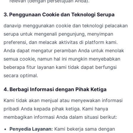
relevan (dengan persetujuan Anda).
3. Penggunaan Cookie dan Teknologi Serupa
danavip menggunakan cookie dan teknologi pelacakan
serupa untuk mengenali pengunjung, menyimpan
preferensi, dan melacak aktivitas di platform kami.
Anda dapat mengatur peramban Anda untuk menolak
semua cookie, namun hal ini mungkin menyebabkan
beberapa fitur layanan kami tidak dapat berfungsi
secara optimal.
4. Berbagi Informasi dengan Pihak Ketiga
Kami tidak akan menjual atau menyewakan informasi
pribadi Anda kepada pihak ketiga. Kami hanya
membagikan informasi Anda dalam situasi berikut:
Penyedia Layanan:
Kami bekerja sama dengan