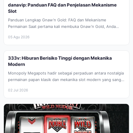
danavip: Panduan FAQ dan Penjelasan Mekanisme
Slot
Panduan Lengkap Gnaw’n Gold: FAQ dan Mekanisme
Permainan Saat pertama kali membuka Gnaw’n Gold, Anda
mungkin akan langsung terpesona dengan...
05 Agu 2026
333v: Hiburan Berisiko Tinggi dengan Mekanika
Modern
Monopoly Megapots hadir sebagai perpaduan antara nostalgia
permainan papan klasik dan mekanika slot modern yang sangat
intens. Big Time Gaming...
02 Jul 2026