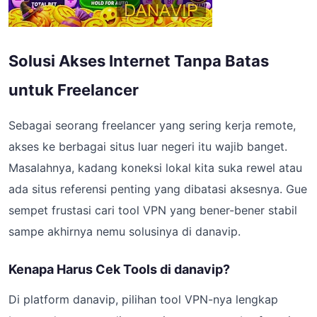
Solusi Akses Internet Tanpa Batas
untuk Freelancer
Sebagai seorang freelancer yang sering kerja remote,
akses ke berbagai situs luar negeri itu wajib banget.
Masalahnya, kadang koneksi lokal kita suka rewel atau
ada situs referensi penting yang dibatasi aksesnya. Gue
sempet frustasi cari tool VPN yang bener-bener stabil
sampe akhirnya nemu solusinya di danavip.
Kenapa Harus Cek Tools di danavip?
Di platform danavip, pilihan tool VPN-nya lengkap